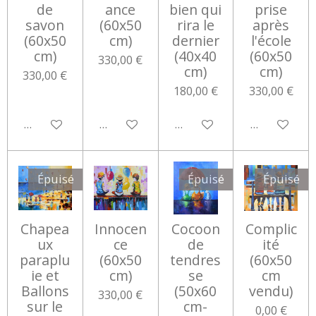
de
ance
bien qui
prise
savon
(60x50
rira le
après
(60x50
cm)
dernier
l'école
cm)
(40x40
(60x50
330,00 €
cm)
cm)
330,00 €
180,00 €
330,00 €
Ajouter au panier
Ajouter au panier
Ajouter au panier
Ajouter au 
Épuisé
Épuisé
Épuisé
Chapea
Innocen
Cocoon
Complic
ux
ce
de
ité
paraplu
(60x50
tendres
(60x50
ie et
cm)
se
cm
Ballons
(50x60
vendu)
330,00 €
sur le
cm-
0,00 €