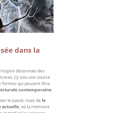
isée dans la
’inspire désormais des
traces. J’y vois une source
de formes qui peuvent être
picturale contemporaine
.
nter le passé, mais de
le
e actuelle
, où la mémoire
re regard et les sciences