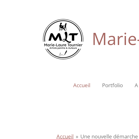
Passer
au
contenu
principal
Marie-
Accueil
Portfolio
A
Accueil
»
Une nouvelle démarche ar