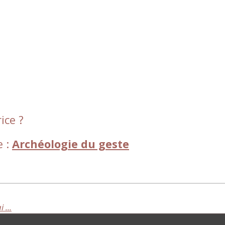
ice ?
e :
Archéologie du geste
 ...